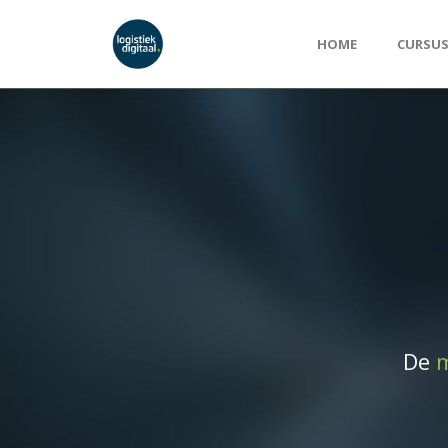
HOME
CURSU
De
m