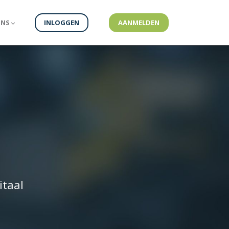
ONS
INLOGGEN
AANMELDEN
itaal