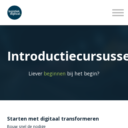
LEERLIJNEN
WEBINARS
OVER ONS
INLOGGEN
AANMELDEN
Introductiecursuss
Liever
beginnen
bij het
begin
?
Starten met digitaal transformeren
Bouw snel de nodige