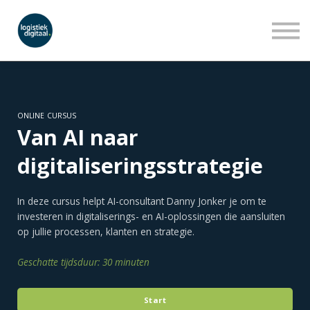
LEERLIJNEN
WEBINARS
OVER ONS
INLOGGEN
AANMELDEN
ONLINE CURSUS
Van AI naar
digitaliseringsstrategie
In deze cursus helpt AI-consultant Danny Jonker je om te
investeren in digitaliserings- en AI-oplossingen die aansluiten
op jullie processen, klanten en strategie.
Geschatte tijdsduur: 30 minuten
Start