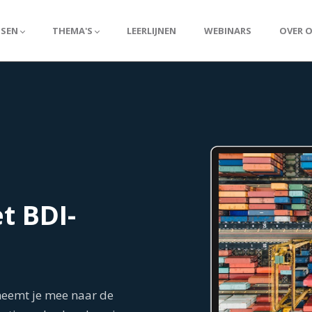
SSEN
THEMA'S
LEERLIJNEN
WEBINARS
OVER 
t BDI-
 neemt je mee naar de