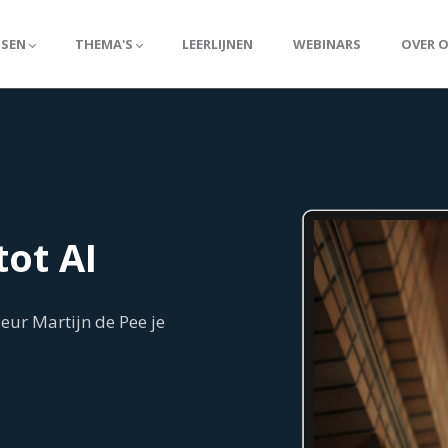
SSEN
THEMA'S
LEERLIJNEN
WEBINARS
OVER 
tot AI
eur Martijn de Pee je