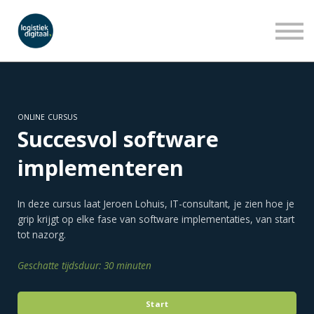
LEERLIJNEN
WEBINARS
OVER ONS
INLOGGEN
AANMELDEN
ONLINE CURSUS
Succesvol software
implementeren
In deze cursus laat Jeroen Lohuis, IT-consultant, je zien hoe je
grip krijgt op elke fase van software implementaties, van start
tot nazorg.
Geschatte tijdsduur: 30 minuten
Start