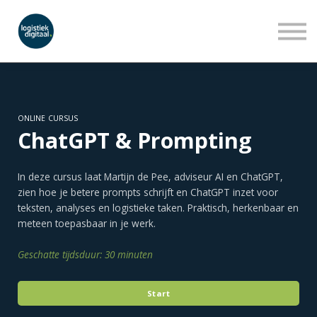
LEERLIJNEN
WEBINARS
OVER ONS
INLOGGEN
AANMELDEN
ONLINE CURSUS
ChatGPT & Prompting
In deze cursus laat Martijn de Pee, adviseur AI en ChatGPT,
zien hoe je betere prompts schrijft en ChatGPT inzet voor
teksten, analyses en logistieke taken. Praktisch, herkenbaar en
meteen toepasbaar in je werk.
Geschatte tijdsduur: 30 minuten
Start