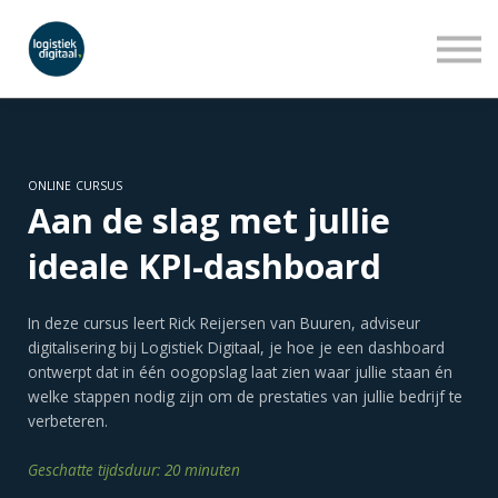
LEERLIJNEN
WEBINARS
OVER ONS
INLOGGEN
AANMELDEN
ONLINE CURSUS
Aan de slag met jullie
ideale KPI-dashboard
In deze cursus leert Rick Reijersen van Buuren, adviseur
digitalisering bij Logistiek Digitaal, je hoe je een dashboard
ontwerpt dat in één oogopslag laat zien waar jullie staan én
welke stappen nodig zijn om de prestaties van jullie bedrijf te
verbeteren.
Geschatte tijdsduur: 20 minuten