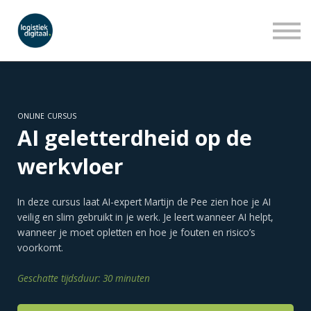
LEERLIJNEN
WEBINARS
OVER ONS
INLOGGEN
AANMELDEN
ONLINE CURSUS
AI geletterdheid op de
werkvloer
In deze cursus laat AI-expert Martijn de Pee zien hoe je AI
veilig en slim gebruikt in je werk. Je leert wanneer AI helpt,
wanneer je moet opletten en hoe je fouten en risico’s
voorkomt.
Geschatte tijdsduur: 30 minuten